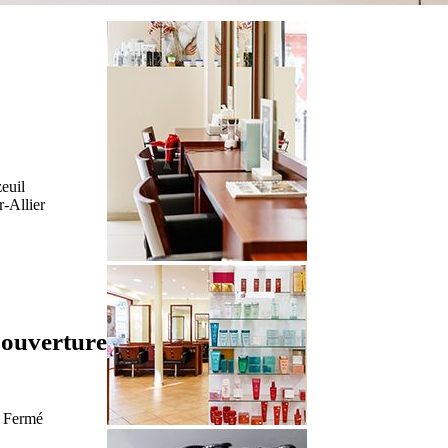
euil
-Allier
’ouverture
Fermé