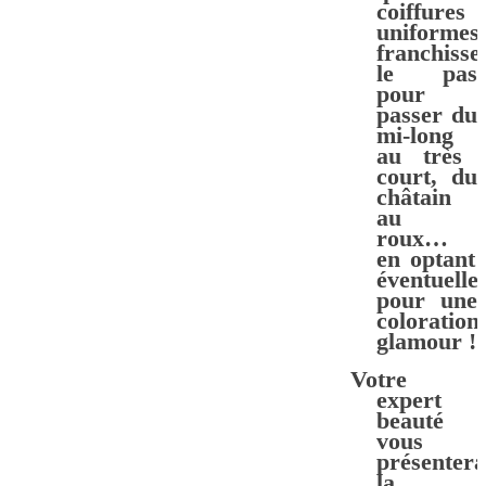
coiffures
uniformes 
franchisse
le pas
pour
passer du
mi-long
au très
court
, du
châtain
au
roux…
en optant
éventuelle
pour une
coloration
glamour
!
Votre
expert
beauté
vous
présentera
la