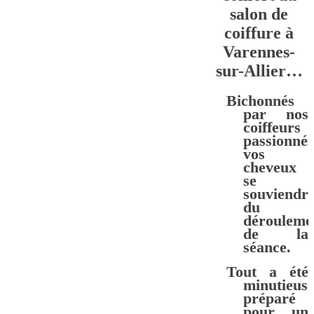
salon de
coiffure à
Varennes-
sur-Allier…
Bichonnés
par nos
coiffeurs
passionnés
vos
cheveux
se
souviendr
du
dérouleme
de la
séance.
Tout a été
minutieus
préparé
pour un