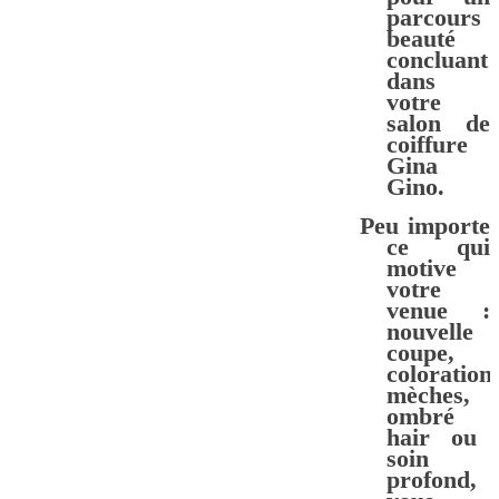
parcours
beauté
concluant
dans
votre
salon de
coiffure
Gina
Gino.
Peu importe
ce qui
motive
votre
venue :
nouvelle
coupe
,
coloration
,
mèches
,
ombré
hair ou
soin
profond,